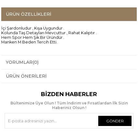
ÜRÜN ÖZELLIKLERI
İçi Şardonludur , Kışa Uygundur .
Kolunda Taş Detayları Mevcuttur , Rahat Kalıptır .
Hem Spor Hem Şık Bir Üründür .
Manken M Beden Tercih Etti.
YORUMLAR
(0)
ÜRÜN ÖNERILERI
BIZDEN HABERLER
Bültenimize Üye Olun ! Tüm İndirim ve Fırsatlardan İlk Sizin
Haberiniz Olsun !
GÖNDER