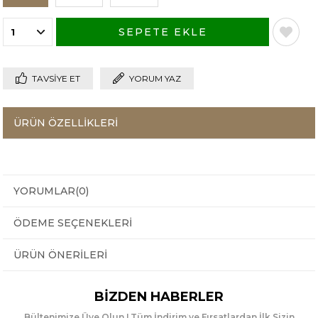
TAVSIYE ET
YORUM YAZ
ÜRÜN ÖZELLIKLERI
YORUMLAR
(0)
ÖDEME SEÇENEKLERI
ÜRÜN ÖNERILERI
BIZDEN HABERLER
Bültenimize Üye Olun ! Tüm İndirim ve Fırsatlardan İlk Sizin