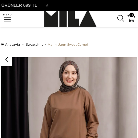
NLER 699 TL
⭐
0
MENU
Anasayfa
Sweatshirt
Marin Uzun Sweat Camel