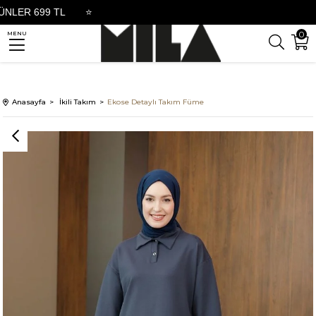
699 TL
⭐
0
MENU
Anasayfa
İkili Takım
Ekose Detaylı Takım Füme