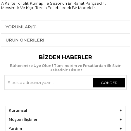
A Kalite İki İplik Kumaşı İle Sezonun En Rahat Parçasıdır .
Mevsimlik Ve Kışın Tercih Edilebilecek Bir Modeldir.
YORUMLAR
(0)
ÜRÜN ÖNERILERI
BIZDEN HABERLER
Bültenimize Üye Olun ! Tüm İndirim ve Fırsatlardan İlk Sizin
Haberiniz Olsun !
GÖNDER
Kurumsal
Müşteri İlişkileri
Yardım